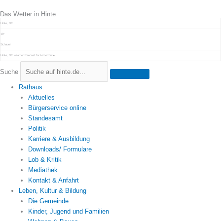
Zum
Das Wetter in Hinte
Inhalt
springen
Hinte, DE
19°
Schauer
Hinte, DE
weather forecast for tomorrow ▸
Suche
Rathaus
Aktuelles
Bürgerservice online
Standesamt
Politik
Karriere & Ausbildung
Downloads/ Formulare
Lob & Kritik
Mediathek
Kontakt & Anfahrt
Leben, Kultur & Bildung
Die Gemeinde
Kinder, Jugend und Familien