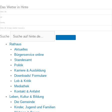
Zum
Das Wetter in Hinte
Inhalt
springen
Hinte, DE
23°
Sonnig
Hinte, DE
10 days weather forecast ▸
Suche
Rathaus
Aktuelles
Bürgerservice online
Standesamt
Politik
Karriere & Ausbildung
Downloads/ Formulare
Lob & Kritik
Mediathek
Kontakt & Anfahrt
Leben, Kultur & Bildung
Die Gemeinde
Kinder, Jugend und Familien