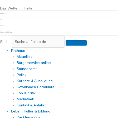
Zum
Das Wetter in Hinte
Inhalt
springen
Hinte, DE
17°
Leicht
Hinte, DE
klima ▸
Suche
Rathaus
Aktuelles
Bürgerservice online
Standesamt
Politik
Karriere & Ausbildung
Downloads/ Formulare
Lob & Kritik
Mediathek
Kontakt & Anfahrt
Leben, Kultur & Bildung
Die Gemeinde