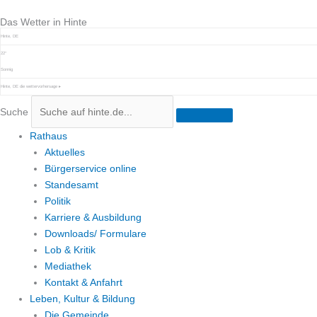
Zum
Das Wetter in Hinte
Inhalt
springen
Hinte, DE
22°
Sonnig
Hinte, DE
die wettervorhersage ▸
Suche
Rathaus
Aktuelles
Bürgerservice online
Standesamt
Politik
Karriere & Ausbildung
Downloads/ Formulare
Lob & Kritik
Mediathek
Kontakt & Anfahrt
Leben, Kultur & Bildung
Die Gemeinde