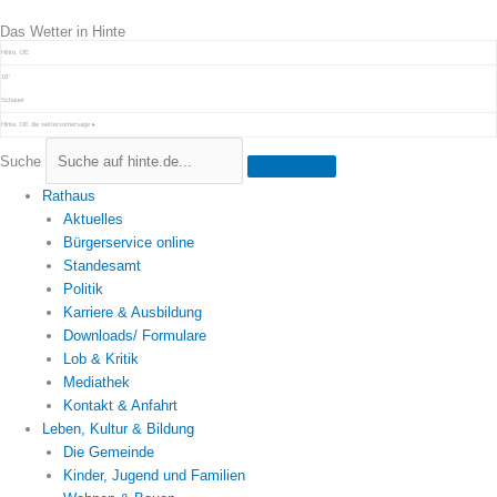
Zum
Das Wetter in Hinte
Inhalt
springen
Hinte, DE
16°
Schauer
Hinte, DE
die wettervorhersage ▸
Suche
Rathaus
Aktuelles
Bürgerservice online
Standesamt
Politik
Karriere & Ausbildung
Downloads/ Formulare
Lob & Kritik
Mediathek
Kontakt & Anfahrt
Leben, Kultur & Bildung
Die Gemeinde
Kinder, Jugend und Familien