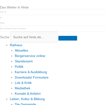
Zum
Das Wetter in Hinte
Inhalt
springen
Hinte, DE
13°
Sonnig
Hinte, DE
weather forecast for tomorrow ▸
Suche
Rathaus
Aktuelles
Bürgerservice online
Standesamt
Politik
Karriere & Ausbildung
Downloads/ Formulare
Lob & Kritik
Mediathek
Kontakt & Anfahrt
Leben, Kultur & Bildung
Die Gemeinde