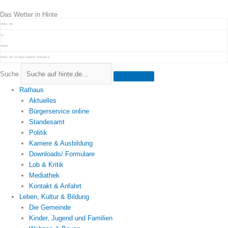
Zum
Das Wetter in Hinte
Inhalt
springen
Hinte, DE
11°
Nebel
Hinte, DE
10 days weather forecast ▸
Suche
Rathaus
Aktuelles
Bürgerservice online
Standesamt
Politik
Karriere & Ausbildung
Downloads/ Formulare
Lob & Kritik
Mediathek
Kontakt & Anfahrt
Leben, Kultur & Bildung
Die Gemeinde
Kinder, Jugend und Familien