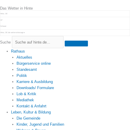
Zum
Das Wetter in Hinte
Inhalt
springen
Hinte, DE
19°
Schauer
Hinte, DE
die wettervorhersage ▸
Suche
Rathaus
Aktuelles
Bürgerservice online
Standesamt
Politik
Karriere & Ausbildung
Downloads/ Formulare
Lob & Kritik
Mediathek
Kontakt & Anfahrt
Leben, Kultur & Bildung
Die Gemeinde
Kinder, Jugend und Familien