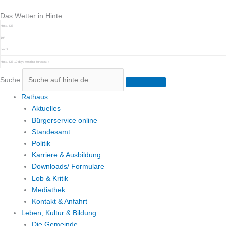
Zum
Das Wetter in Hinte
Inhalt
springen
Hinte, DE
19°
Leicht
Hinte, DE
10 days weather forecast ▸
Suche
Rathaus
Aktuelles
Bürgerservice online
Standesamt
Politik
Karriere & Ausbildung
Downloads/ Formulare
Lob & Kritik
Mediathek
Kontakt & Anfahrt
Leben, Kultur & Bildung
Die Gemeinde