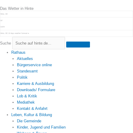
Zum
Das Wetter in Hinte
Inhalt
springen
Hinte, DE
16°
Leicht
Hinte, DE
10 days weather forecast ▸
Suche
Rathaus
Aktuelles
Bürgerservice online
Standesamt
Politik
Karriere & Ausbildung
Downloads/ Formulare
Lob & Kritik
Mediathek
Kontakt & Anfahrt
Leben, Kultur & Bildung
Die Gemeinde
Kinder, Jugend und Familien