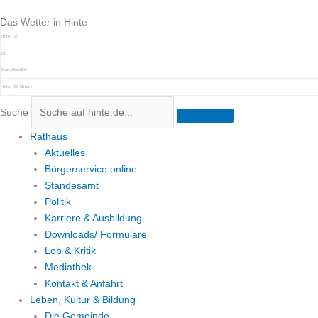
Zum
Das Wetter in Hinte
Inhalt
springen
Hinte, DE
15°
Stark Bewölkt
Hinte, DE
klima ▸
Suche
Rathaus
Aktuelles
Bürgerservice online
Standesamt
Politik
Karriere & Ausbildung
Downloads/ Formulare
Lob & Kritik
Mediathek
Kontakt & Anfahrt
Leben, Kultur & Bildung
Die Gemeinde