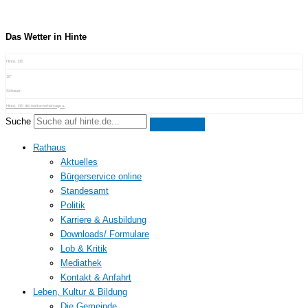
Zum
Inhalt
springen
Das Wetter in Hinte
Hinte, DE
16°
Schauer
Hinte, DE
die wettervorhersage ▸
Suche
Rathaus
Aktuelles
Bürgerservice online
Standesamt
Politik
Karriere & Ausbildung
Downloads/ Formulare
Lob & Kritik
Mediathek
Kontakt & Anfahrt
Leben, Kultur & Bildung
Die Gemeinde