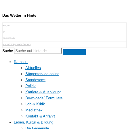
Zum
Inhalt
springen
Das Wetter in Hinte
Hinte, DE
18°
Teilweise Bewölkt
Hinte, DE
10 days weather forecast ▸
Suche
Rathaus
Aktuelles
Bürgerservice online
Standesamt
Politik
Karriere & Ausbildung
Downloads/ Formulare
Lob & Kritik
Mediathek
Kontakt & Anfahrt
Leben, Kultur & Bildung
Die Gemeinde