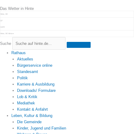
Zum
Das Wetter in Hinte
Inhalt
springen
Hinte, DE
22°
Leicht
Hinte, DE
klima ▸
Suche
Rathaus
Aktuelles
Bürgerservice online
Standesamt
Politik
Karriere & Ausbildung
Downloads/ Formulare
Lob & Kritik
Mediathek
Kontakt & Anfahrt
Leben, Kultur & Bildung
Die Gemeinde
Kinder, Jugend und Familien