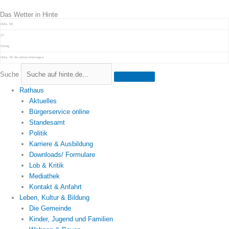
Zum
Das Wetter in Hinte
Inhalt
springen
Hinte, DE
27°
Sonnig
Hinte, DE
die wettervorhersage ▸
Suche
Rathaus
Aktuelles
Bürgerservice online
Standesamt
Politik
Karriere & Ausbildung
Downloads/ Formulare
Lob & Kritik
Mediathek
Kontakt & Anfahrt
Leben, Kultur & Bildung
Die Gemeinde
Kinder, Jugend und Familien