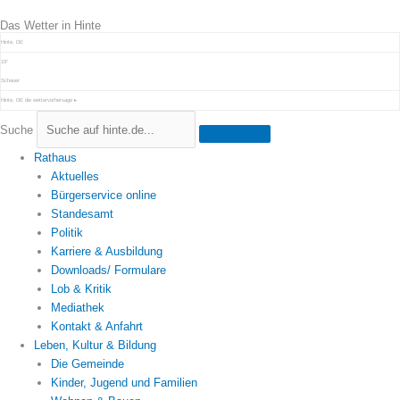
Zum
Das Wetter in Hinte
Inhalt
springen
Hinte, DE
19°
Schauer
Hinte, DE
die wettervorhersage ▸
Suche
Rathaus
Aktuelles
Bürgerservice online
Standesamt
Politik
Karriere & Ausbildung
Downloads/ Formulare
Lob & Kritik
Mediathek
Kontakt & Anfahrt
Leben, Kultur & Bildung
Die Gemeinde
Kinder, Jugend und Familien