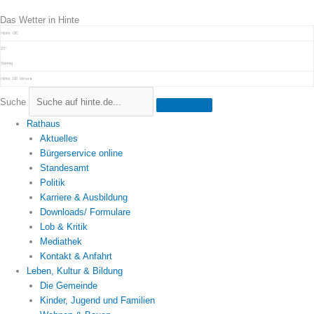
Zum
Das Wetter in Hinte
Inhalt
springen
Hinte, DE
27°
Sonnig
Hinte, DE
klima ▸
Suche
Rathaus
Aktuelles
Bürgerservice online
Standesamt
Politik
Karriere & Ausbildung
Downloads/ Formulare
Lob & Kritik
Mediathek
Kontakt & Anfahrt
Leben, Kultur & Bildung
Die Gemeinde
Kinder, Jugend und Familien