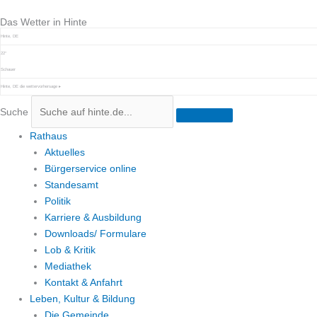
Zum
Das Wetter in Hinte
Inhalt
springen
Hinte, DE
22°
Schauer
Hinte, DE
die wettervorhersage ▸
Suche
Rathaus
Aktuelles
Bürgerservice online
Standesamt
Politik
Karriere & Ausbildung
Downloads/ Formulare
Lob & Kritik
Mediathek
Kontakt & Anfahrt
Leben, Kultur & Bildung
Die Gemeinde