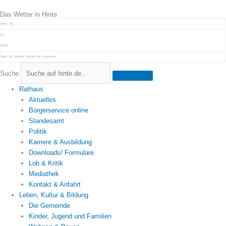
Zum
Das Wetter in Hinte
Inhalt
springen
Hinte, DE
11°
Nebel
Hinte, DE
weather forecast for tomorrow ▸
Suche
Rathaus
Aktuelles
Bürgerservice online
Standesamt
Politik
Karriere & Ausbildung
Downloads/ Formulare
Lob & Kritik
Mediathek
Kontakt & Anfahrt
Leben, Kultur & Bildung
Die Gemeinde
Kinder, Jugend und Familien