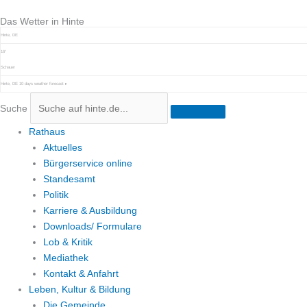
Zum
Das Wetter in Hinte
Inhalt
springen
Hinte, DE
16°
Schauer
Hinte, DE
10 days weather forecast ▸
Suche
Rathaus
Aktuelles
Bürgerservice online
Standesamt
Politik
Karriere & Ausbildung
Downloads/ Formulare
Lob & Kritik
Mediathek
Kontakt & Anfahrt
Leben, Kultur & Bildung
Die Gemeinde