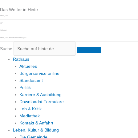
Zum
Das Wetter in Hinte
Inhalt
springen
Hinte, DE
19°
Schauer
Hinte, DE
die wettervorhersage ▸
Suche
Rathaus
Aktuelles
Bürgerservice online
Standesamt
Politik
Karriere & Ausbildung
Downloads/ Formulare
Lob & Kritik
Mediathek
Kontakt & Anfahrt
Leben, Kultur & Bildung
Die Gemeinde