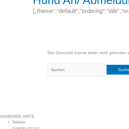
Hund An/ Abmeldu
{„theme“:“default“,“ordering“:“title“
Das Gesuchte konnte leider nicht gefunden we
GEMEINDE HINTE
Telefon:
(04925) 92110