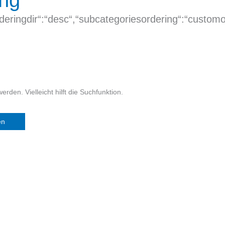
ng
,“orderingdir“:“desc“,“subcategoriesordering“:“cust
rden. Vielleicht hilft die Suchfunktion.