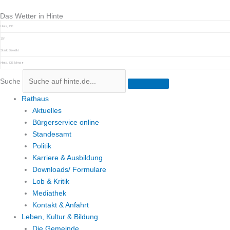
Zum
Das Wetter in Hinte
Inhalt
springen
Hinte, DE
15°
Stark Bewölkt
Hinte, DE
klima ▸
Suche
Rathaus
Aktuelles
Bürgerservice online
Standesamt
Politik
Karriere & Ausbildung
Downloads/ Formulare
Lob & Kritik
Mediathek
Kontakt & Anfahrt
Leben, Kultur & Bildung
Die Gemeinde