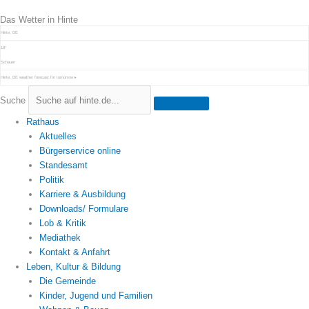
Zum
Das Wetter in Hinte
Inhalt
springen
Hinte, DE
18°
Schauer
Hinte, DE
weather forecast for tomorrow ▸
Suche
Rathaus
Aktuelles
Bürgerservice online
Standesamt
Politik
Karriere & Ausbildung
Downloads/ Formulare
Lob & Kritik
Mediathek
Kontakt & Anfahrt
Leben, Kultur & Bildung
Die Gemeinde
Kinder, Jugend und Familien