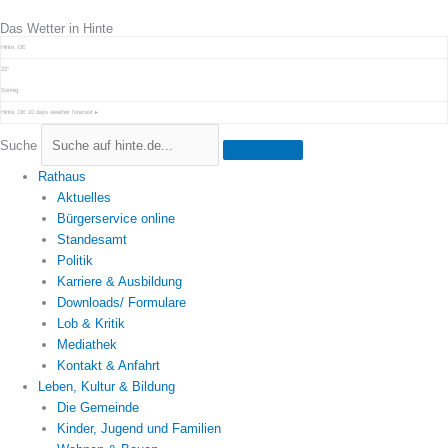
Zum
Das Wetter in Hinte
Inhalt
springen
Hinte, DE
22°
Sonnig
Hinte, DE
10 days weather forecast ▸
Suche
Rathaus
Aktuelles
Bürgerservice online
Standesamt
Politik
Karriere & Ausbildung
Downloads/ Formulare
Lob & Kritik
Mediathek
Kontakt & Anfahrt
Leben, Kultur & Bildung
Die Gemeinde
Kinder, Jugend und Familien