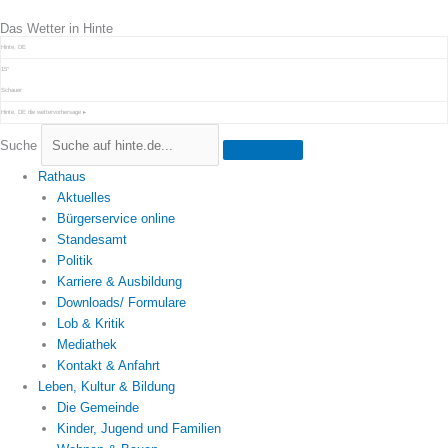
Zum
Das Wetter in Hinte
Inhalt
springen
Hinte, DE
15°
Schauer
Hinte, DE
die wettervorhersage ▸
Suche
Rathaus
Aktuelles
Bürgerservice online
Standesamt
Politik
Karriere & Ausbildung
Downloads/ Formulare
Lob & Kritik
Mediathek
Kontakt & Anfahrt
Leben, Kultur & Bildung
Die Gemeinde
Kinder, Jugend und Familien