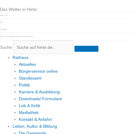
Zum
Das Wetter in Hinte
Inhalt
springen
Hinte, DE
16°
Schauer
Hinte, DE
weather forecast for tomorrow ▸
Suche
Rathaus
Aktuelles
Bürgerservice online
Standesamt
Politik
Karriere & Ausbildung
Downloads/ Formulare
Lob & Kritik
Mediathek
Kontakt & Anfahrt
Leben, Kultur & Bildung
Die Gemeinde