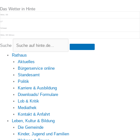
Zum
Das Wetter in Hinte
Inhalt
springen
Hinte, DE
17°
Schauer
Hinte, DE
klima ▸
Suche
Rathaus
Aktuelles
Bürgerservice online
Standesamt
Politik
Karriere & Ausbildung
Downloads/ Formulare
Lob & Kritik
Mediathek
Kontakt & Anfahrt
Leben, Kultur & Bildung
Die Gemeinde
Kinder, Jugend und Familien