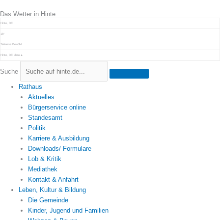
Zum
Das Wetter in Hinte
Inhalt
springen
Hinte, DE
18°
Teilweise Bewölkt
Hinte, DE
klima ▸
Suche
Rathaus
Aktuelles
Bürgerservice online
Standesamt
Politik
Karriere & Ausbildung
Downloads/ Formulare
Lob & Kritik
Mediathek
Kontakt & Anfahrt
Leben, Kultur & Bildung
Die Gemeinde
Kinder, Jugend und Familien