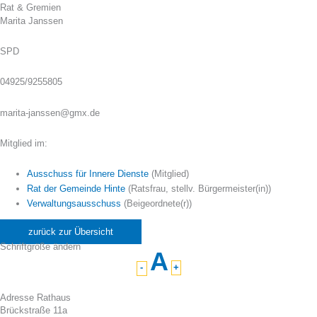
Rat & Gremien
Marita Janssen
SPD
04925/9255805
marita-janssen@gmx.de
Mitglied im:
Ausschuss für Innere Dienste
(Mitglied)
Rat der Gemeinde Hinte
(Ratsfrau, stellv. Bürgermeister(in))
Verwaltungsausschuss
(Beigeordnete(r))
zurück zur Übersicht
Schriftgröße ändern
A
-
+
Adresse Rathaus
Brückstraße 11a