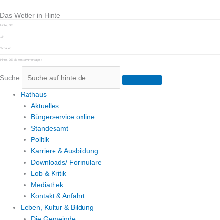
Zum
Das Wetter in Hinte
Inhalt
springen
Hinte, DE
16°
Schauer
Hinte, DE
die wettervorhersage ▸
Suche
Rathaus
Aktuelles
Bürgerservice online
Standesamt
Politik
Karriere & Ausbildung
Downloads/ Formulare
Lob & Kritik
Mediathek
Kontakt & Anfahrt
Leben, Kultur & Bildung
Die Gemeinde