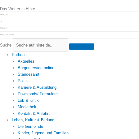
Zum
Das Wetter in Hinte
Inhalt
springen
Hinte, DE
16°
Schauer
Hinte, DE
klima ▸
Suche
Rathaus
Aktuelles
Bürgerservice online
Standesamt
Politik
Karriere & Ausbildung
Downloads/ Formulare
Lob & Kritik
Mediathek
Kontakt & Anfahrt
Leben, Kultur & Bildung
Die Gemeinde
Kinder, Jugend und Familien