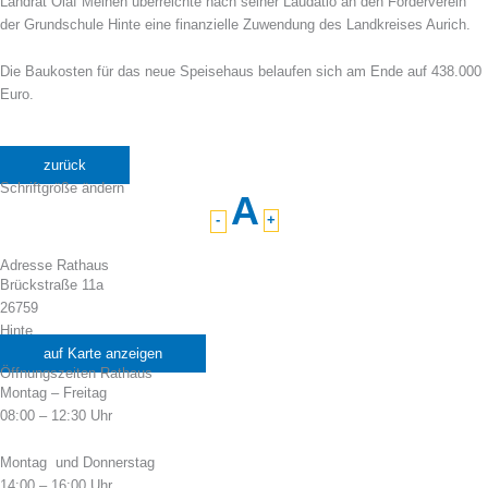
Landrat Olaf Meinen überreichte nach seiner Laudatio an den Förderverein
der Grundschule Hinte eine finanzielle Zuwendung des Landkreises Aurich.
Die Baukosten für das neue Speisehaus belaufen sich am Ende auf 438.000
Euro.
zurück
Schriftgröße ändern
A
-
+
Adresse Rathaus
Brückstraße 11a
26759
Hinte
auf Karte anzeigen
Öffnungszeiten Rathaus
Montag – Freitag
08:00 – 12:30 Uhr
Montag und Donnerstag
14:00 – 16:00 Uhr