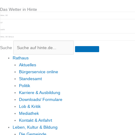
Zum
Das Wetter in Hinte
Inhalt
springen
Hinte, DE
13°
Leicht
Hinte, DE
klima ▸
Suche
Rathaus
Aktuelles
Bürgerservice online
Standesamt
Politik
Karriere & Ausbildung
Downloads/ Formulare
Lob & Kritik
Mediathek
Kontakt & Anfahrt
Leben, Kultur & Bildung
Die Gemeinde