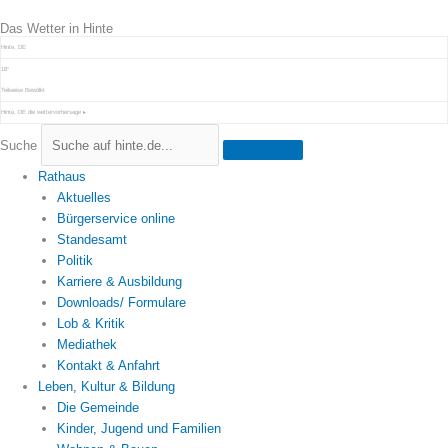
Zum
Das Wetter in Hinte
Inhalt
springen
Hinte, DE
18°
Teilweise Bewölkt
Hinte, DE
die wettervorhersage ▸
Suche
Rathaus
Aktuelles
Bürgerservice online
Standesamt
Politik
Karriere & Ausbildung
Downloads/ Formulare
Lob & Kritik
Mediathek
Kontakt & Anfahrt
Leben, Kultur & Bildung
Die Gemeinde
Kinder, Jugend und Familien