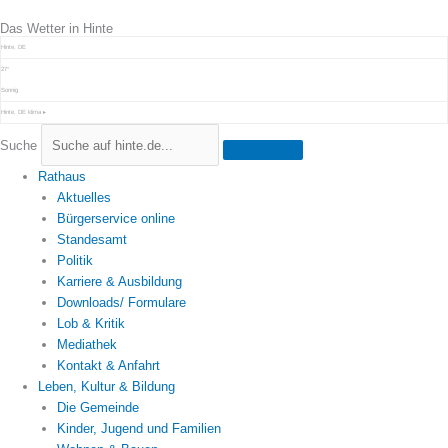
Zum
Das Wetter in Hinte
Inhalt
springen
Hinte, DE
27°
Sonnig
Hinte, DE
klima ▸
Suche
Rathaus
Aktuelles
Bürgerservice online
Standesamt
Politik
Karriere & Ausbildung
Downloads/ Formulare
Lob & Kritik
Mediathek
Kontakt & Anfahrt
Leben, Kultur & Bildung
Die Gemeinde
Kinder, Jugend und Familien