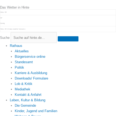
Zum
Das Wetter in Hinte
Inhalt
springen
Hinte, DE
26°
Sonnig
Hinte, DE
10 days weather forecast ▸
Suche
Rathaus
Aktuelles
Bürgerservice online
Standesamt
Politik
Karriere & Ausbildung
Downloads/ Formulare
Lob & Kritik
Mediathek
Kontakt & Anfahrt
Leben, Kultur & Bildung
Die Gemeinde
Kinder, Jugend und Familien