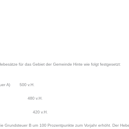
ebesätze für das Gebiet der Gemeinde Hinte wie folgt festgesetzt:
teuer A) 500 v.H.
 B) 480 v.H.
20 v.H.
ie Grundsteuer B um 100 Prozentpunkte zum Vorjahr erhöht. Der Hebes