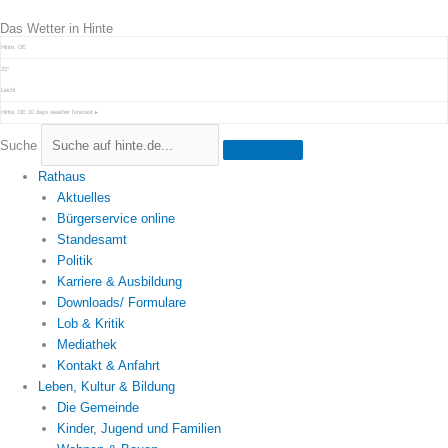
Zum
Das Wetter in Hinte
Inhalt
springen
Hinte, DE
22°
Leicht
Hinte, DE
10 days weather forecast ▸
Suche
Rathaus
Aktuelles
Bürgerservice online
Standesamt
Politik
Karriere & Ausbildung
Downloads/ Formulare
Lob & Kritik
Mediathek
Kontakt & Anfahrt
Leben, Kultur & Bildung
Die Gemeinde
Kinder, Jugend und Familien